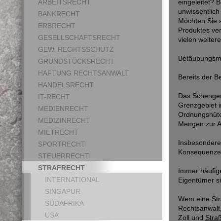
ARBEITSRECHT
eingeleitet? 
unwissentlich
BANKRECHT
Möchten Sie a
ERBRECHT
Produktes ver
GESELLSCHAFTSRECHT
vielen weitere
GEW. RECHTSSCHUTZ
Betäubungsmit
GRUNDSTÜCKSRECHT
HAFTUNG RECHTSANWALT
Bereits der B
HANDELSRECHT
Das Schengen
IT-RECHT
Grenzgebiet i
MEDIENRECHT
Ordnungshüter
MEDIZINRECHT
Mengen zur A
MIETRECHT
Insbesonder
SPORTRECHT
Konsequenzen
STEUERRECHT
STRAFRECHT
Immer häufig
INTERNATIONAL
Eigentümer si
SINGAPUR
Wem eine
Str
SÜDAFRIKA
Rechtsanwalt,
USA
Zoll und
Stra