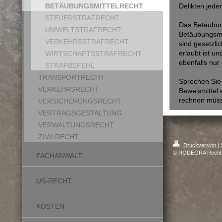
BETÄUBUNGSMITTELRECHT
Delikten jede
STEUERSTRAFRECHT
Das Betäubung
UMWELTSTRAFRECHT
Betäubungsmit
VERKEHRSSTRAFRECHT
sind gesetzl
erlaubt ist 
WIRTSCHAFTSSTRAFRECHT
ebenfalls nur
STRAFBEFEHL
TRANSPORTRECHT
Sprechen Sie 
VERKEHRSRECHT
Beweismittel
rechnen müsse
VERSICHERUNGSRECHT
VERTRAGSGESTALTUNG
VERWALTUNGSRECHT
ZIVILRECHT
Druckversion
|
© RODEGRA Rechtsa
FACHANWALT
US-RECHT
KOSTEN