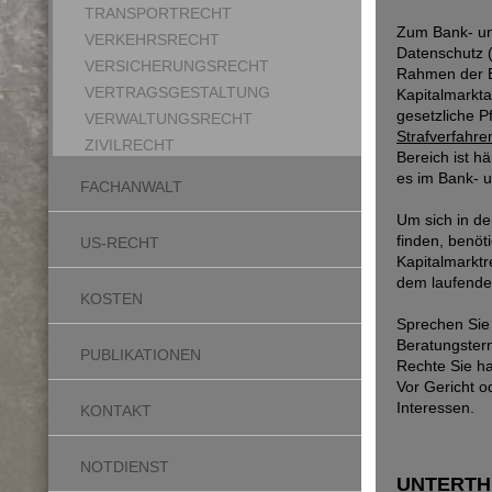
TRANSPORTRECHT
Zum Bank- un
VERKEHRSRECHT
Datenschutz (
VERSICHERUNGSRECHT
Rahmen der E
VERTRAGSGESTALTUNG
Kapitalmarkta
gesetzliche P
VERWALTUNGSRECHT
Strafverfahre
ZIVILRECHT
Bereich ist h
es im Bank- u
FACHANWALT
Um sich in de
finden, benöt
US-RECHT
Kapitalmarktr
dem laufenden
KOSTEN
Sprechen Sie
Beratungsterm
PUBLIKATIONEN
Rechte Sie ha
Vor Gericht o
Interessen.
KONTAKT
NOTDIENST
UNTERTH