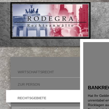
WIRTSCHAFTSRECHT
ZUR PERSON
BANKRE
Hat Ihr Geldi
RECHTSGEBIETE
unrentabel er
Rücklagen auf