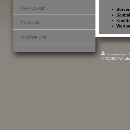
IMPRESSUM
Börsen
Kapita
Kredit
ENGLISH
Wertpa
GÄSTEBUCH
Druckversion
|
© RODEGRA Rechtsa