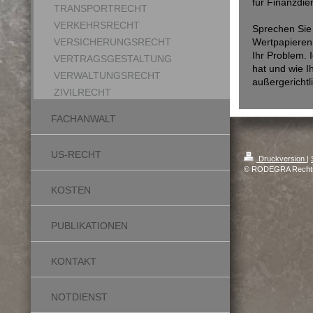
für Finanzdie
TRANSPORTRECHT
VERKEHRSRECHT
Sprechen Sie 
VERSICHERUNGSRECHT
Wertpapieren
Ihr Problem. 
VERTRAGSGESTALTUNG
hat und wie I
VERWALTUNGSRECHT
außergerichtl
ZIVILRECHT
FACHANWALT
US-RECHT
Druckversion
|
© RODEGRA Rechtsa
KOSTEN
PUBLIKATIONEN
KONTAKT
NOTDIENST