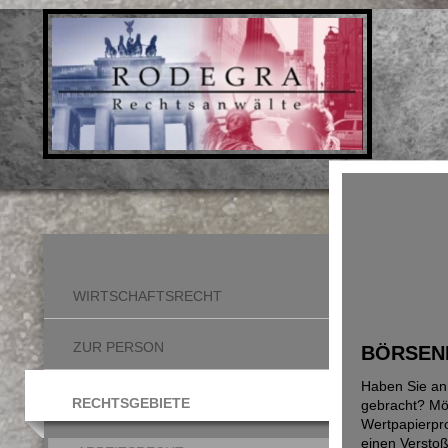
WIRTSCHAFTSRECHT
ZUR PERSON
BÖRSEN
Haben Sie an
RECHTSGEBIETE
gebracht? Mö
Wertpapierpr
einen Verstoß