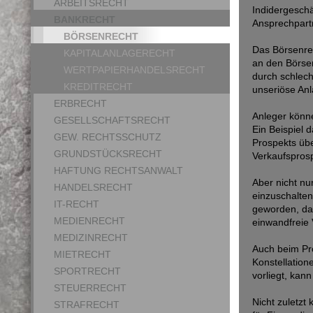
ARBEITSRECHT
Indidergeschäf
BANKRECHT
Ansprechpartn
BÖRSENRECHT
Das Börsenrec
KAPITALANLAGERECHT
an den Börsen
WERTPAPIERHANDELSRECHT
durch schlech
KREDITRECHT
unseriöse Anl
ERBRECHT
Anleger könn
GESELLSCHAFTSRECHT
Ein Beispiel 
GEW. RECHTSSCHUTZ
Prospekts übe
GRUNDSTÜCKSRECHT
Verkaufspros
HAFTUNG RECHTSANWALT
Aber nicht nu
HANDELSRECHT
einzuschalten
IT-RECHT
geworden, das
MEDIENRECHT
einwandfreie
MEDIZINRECHT
Auch beim Pro
MIETRECHT
Konstellatione
SPORTRECHT
vorliegt, kann
STEUERRECHT
Nicht zuletzt
STRAFRECHT