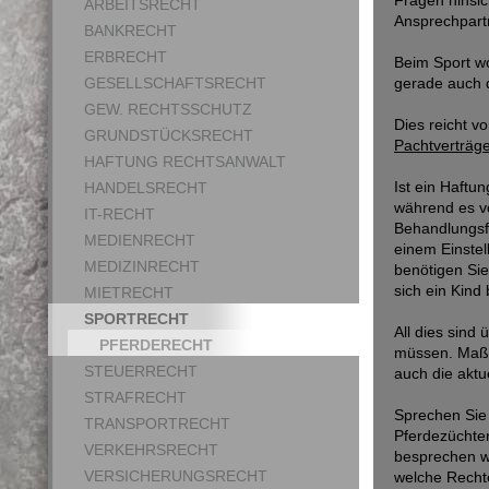
Fragen hinsich
ARBEITSRECHT
Ansprechpartn
BANKRECHT
ERBRECHT
Beim Sport wo
GESELLSCHAFTSRECHT
gerade auch d
GEW. RECHTSSCHUTZ
Dies reicht v
GRUNDSTÜCKSRECHT
Pachtverträg
HAFTUNG RECHTSANWALT
Ist ein Haftu
HANDELSRECHT
während es vo
IT-RECHT
Behandlungsf
MEDIENRECHT
einem Einstel
MEDIZINRECHT
benötigen Sie
sich ein Kind
MIETRECHT
SPORTRECHT
All dies sind
PFERDERECHT
müssen. Maßg
STEUERRECHT
auch die akt
STRAFRECHT
Sprechen Sie 
TRANSPORTRECHT
Pferdezüchter
VERKEHRSRECHT
besprechen wi
VERSICHERUNGSRECHT
welche Rechte