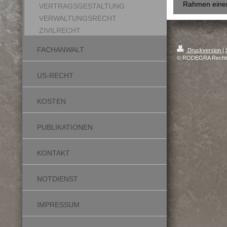
Rahmen einer 
VERTRAGSGESTALTUNG
VERWALTUNGSRECHT
ZIVILRECHT
FACHANWALT
Druckversion
|
© RODEGRA Rechtsa
US-RECHT
KOSTEN
PUBLIKATIONEN
KONTAKT
NOTDIENST
IMPRESSUM