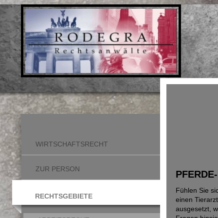
WIRTSCHAFTSRECHT
ZUR PERSON
PFERDE-
Fühlen Sie si
RECHTSGEBIETE
einen Tierar
ausgesetzt, w